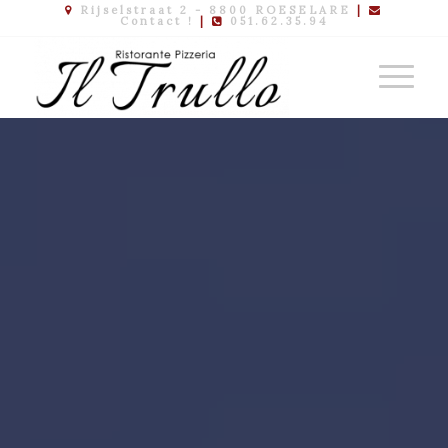
Rijselstraat 2 - 8800 ROESELARE
|
Contact !
|
051.62.35.94