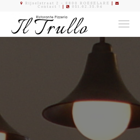
Rijselstraat 2 - 8800 ROESELARE
|
Contact !
|
051.62.35.94