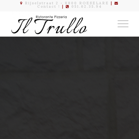
Rijselstraat 2 - 8800 ROESELARE
|
Contact !
|
051.62.35.94